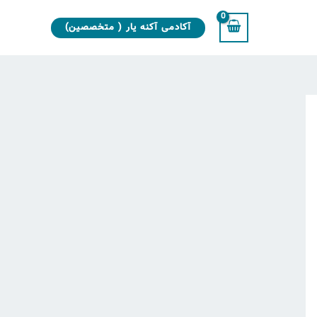
آکادمی آکنه یار ( متخصصین)