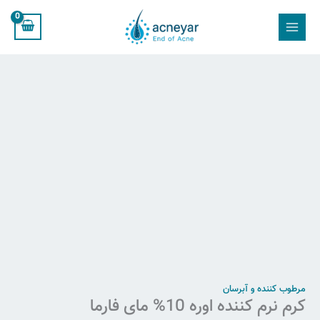
مای
رش
کرم
فارما
ه
نرم
عدد
حتوا
کننده
اوره
10%
مای
فارما
عدد
مرطوب کننده و آبرسان
کرم نرم کننده اوره 10% مای فارما