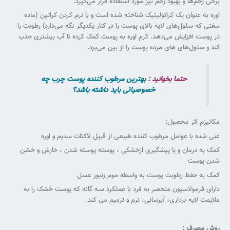
برخی زخم‌ها و بهبود زخم نیز مورد استفاده قرار می‌گیرد.
اوره به عنوان یک کراتولیتیک شناخته شده است و با نرم کردن کراتین (ماده
سفتی که سلول‌های لایه بالای پوست را در کنار یکدیگر نگه می‌دارد) رطوبت را
در پوست افزایش می‌دهد. کرم اوره به پوست کمک کرده تا آب بیشتری جذب
کند و سلول‌های های مرده پوست را از بین می‌برد.
حتما بخوانید :
بهترین مرطوب کننده پوست چرب چه
خصوصیاتی باید داشته باشد؟
مکانیزم اثر محصول:
غنى شده با عوامل مرطوب کننده طبیعى از قبیل لاکتات سدیم و اوره
کمک به درمان و یا پیشگیرى ازخشکى ، پوسته پوسته شدن ، خارش و خشن
شدن پوست
کمک به حفظ رطوبت پوست به واسطه موم زنبور عسل
داراى فرمولاسیون منحصر به فرد با عملکرد سـه گانه که پوست خشک را به
ملایمت لایه بردارى، آبرسانى، نرم و ترمیم مى کند.
روش مصرف :