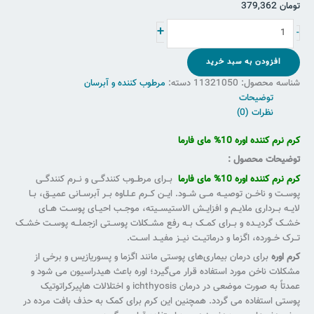
تومان
379,362
+
-
افزودن به سبد خرید
شناسه محصول:
11321050
دسته:
مرطوب کننده و آبرسان
توضیحات
نظرات (0)
کرم نرم کننده اوره 10% مای فارما
توضیحات محصول :
کرم نرم کننده اوره 10% مای فارما
بــراى مرطــوب کنندگــی و نــرم کنندگــی
پوســت و ناخــن توصیــه مــی شــود. ایــن کــرم عـلـاوه بــر آبرســانی عمیــق، بــا
لایــه بــردارى ملایــم و افزایــش الاستیســیته، موجــب احیــاى پوســت هــاى
خشــک گردیــده و بــراى کمــک بــه رفع مشــکلات پوســتی ازجملــه پوســت خشــک
تــرک خــورده، اگزما و درماتیــت نیــز مفیــد اســت.
کرم اوره
برای درمان بیماری‌های پوستی مانند اگزما و پسوریازیس و برخی از
مشکلات ناخن مورد استفاده قرار می‌گیرد؛ اوره باعث هیدراسیون می شود و
عمدتاً به صورت موضعی در درمان ichthyosis و اختلالات هاپیرکراتوتیک
پوستی استفاده می گردد. همچنین این کرم برای کمک به حذف بافت مرده در